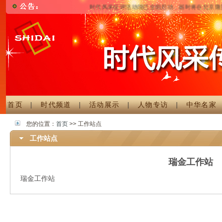
时代风采征评活动现已全面启动，届时将在北京隆
首页
|
时代频道
|
活动展示
|
人物专访
|
中华名家
您的位置：
首页
>> 工作站点
工作站点
瑞金工作站
瑞金工作站