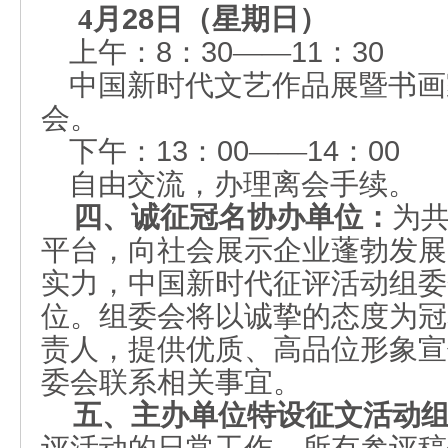
4
月
28
日（星期日）
上午：
8
：
30
——
11
：
30
中国新时代文艺作品展暨书画
会。
下午：
13
：
00
——
14
：
00
自由交流，办理离会手续。
四、诚征冠名协办单位：
为
平台，向社会展示企业蓬勃发展
实力，中国新时代征评活动组委
位。组委会将以诚挚的态度为冠
责人，提供优质、高品位形象宣
委会联系相关事宜。
五、
主办单位特设征
文
活动