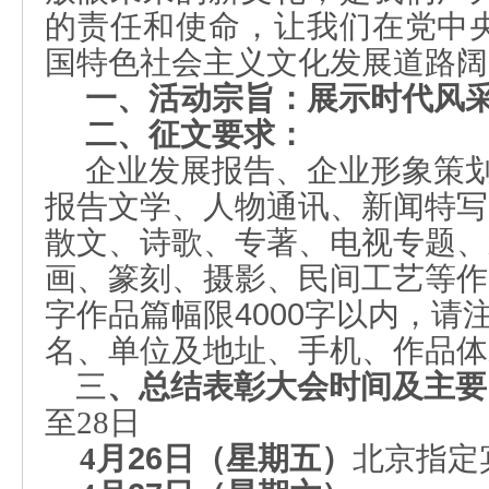
的责任和使命，让我们在党中
国特色社会主义文化发展道路阔
一
、活动宗旨：
展示时代风
二、征文
要求：
企业发展报告、企业形象策
报告文学、人物通讯、新闻特写
散文、诗歌、专著、电视专题、
画、篆刻、摄影、民间工艺等作
字作品篇幅限
4000
字
以内，请
名、单位及地址、手机、作品体
三
、
总结表彰大会时间及主要
至
28
日
4
月
26
日（星期五）
北京指定