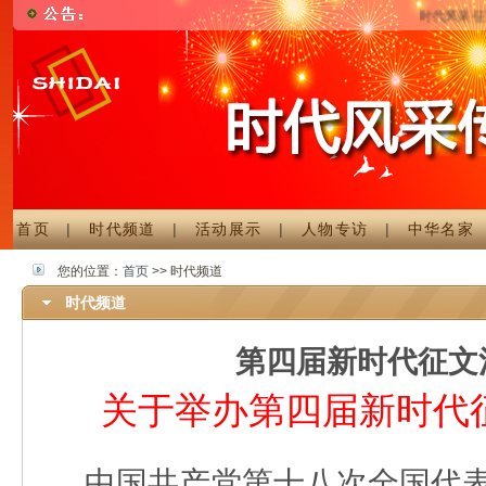
时代风采征评
首页
|
时代频道
|
活动展示
|
人物专访
|
中华名家
您的位置：
首页
>> 时代频道
时代频道
第四届新时代征文
关于举办第四届新时代
中国共产党第十八次全国代