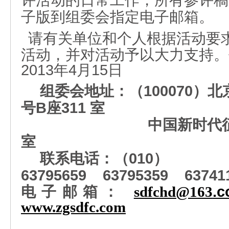
评活动的日常工作，所有参评稿
子版到组委会指定电子邮箱
。
请有关单位和个人根据活动要
活动，并对活动予以大力支持
。
2013
年4
月15
日
组委会
地址：
（
100070
）
北
号
B
座
311
室
中国
新
时代
室
联系电话
：（
010
）
63795659 63795359 63741
电子邮箱
：
sdfchd@163
.
www.zgsdfc.com