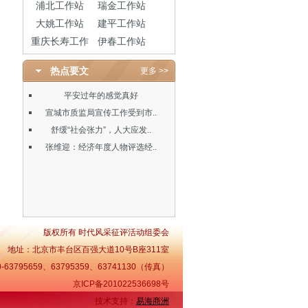
浦北工作站
瑞金工作站
大姚工作站
建平工作站
重庆长寿工作
伊春工作站
热点要文
更多 >>
平安过年的感觉真好
宣城市质监局宣传工作受到市..
舒缓“社会张力”，人大应发..
张维迎：经济年度人物评选经..
版权所有 时代风采征评活动组委会
地址：北京市丰台区百强大道10号B座311室
-63795659、63795359、63741130（传真）
京ICP备201022536698号
技术支持：
易海商洲