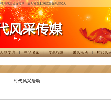
活动现已全面启动，届时将在北京隆重召开颁奖大会，详细情况请致电时代风采征评
|
人物专访
|
中华名家
|
专题报道
|
采风活动
|
时代风
时代风采活动