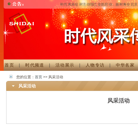
时代风采征评活动现已全面启动，届时将在北京
首页
|
时代频道
|
活动展示
|
人物专访
|
中华名家
您的位置：
首页
>> 风采活动
风采活动
风采活动