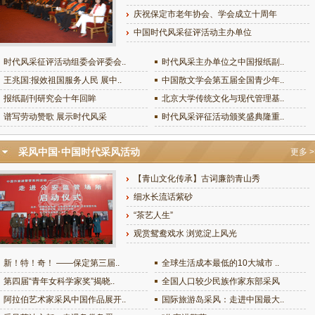
庆祝保定市老年协会、学会成立十周年
中国时代风采征评活动主办单位
时代风采征评活动组委会评委会..
时代风采主办单位之中国报纸副..
王兆国:报效祖国服务人民 展中..
中国散文学会第五届全国青少年..
报纸副刊研究会十年回眸
北京大学传统文化与现代管理基..
谱写劳动赞歌 展示时代风采
时代风采评征活动颁奖盛典隆重..
采风中国·中国时代采风活动
更多 >
【青山文化传承】古词廉韵青山秀
细水长流话紫砂
“茶艺人生”
观赏鸳鸯戏水 浏览淀上风光
新！特！奇！ ——保定第三届..
全球生活成本最低的10大城市 ..
第四届“青年女科学家奖”揭晓..
全国人口较少民族作家东部采风
阿拉伯艺术家采风中国作品展开..
国际旅游岛采风：走进中国最大..