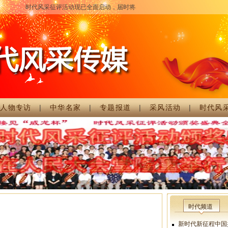
时代风采征评活动现已全面启动，届时将在北京隆重召开颁奖大会，详细情况请
|
人物专访
|
中华名家
|
专题报道
|
采风活动
|
时代风
时代频道
新时代新征程中国