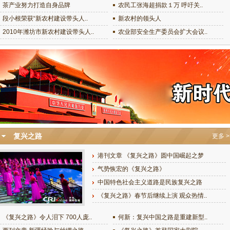
茶产业努力打造自身品牌
农民工张海超捐款１万 呼吁关..
段小根荣获“新农村建设带头人..
新农村的领头人
2010年潍坊市新农村建设带头人..
农业部安全生产委员会扩大会议..
复兴之路
更多 >
港刊文章 《复兴之路》圆中国崛起之梦
气势恢宏的《复兴之路》
中国特色社会主义道路是民族复兴之路
《复兴之路》春节后继续上演 观众热情..
《复兴之路》令人泪下 700人庞..
何新：复兴中国之路是重建新型..