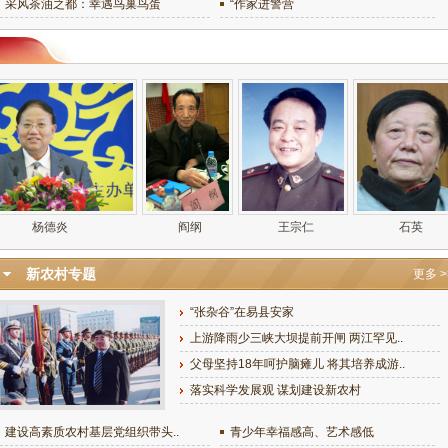
采风茶油之都：幸遇鸟巢鸟蛋
“作家进警营
新农村专题
更多 >
“张杂谷”在易县安家
上游降雨少三峡大坝提前开闸 两江罕见..
父母坚持18年呵护脑瘫儿 将其培养成游..
落实科学发展观 谋划建设新农村
建设高素质农村基层党组织带头..
青少年幸福感高、艺术感低