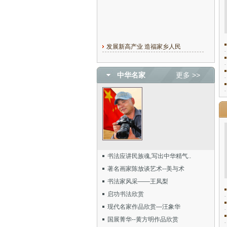
发展新高产业 造福家乡人民
中华名家
更多 >>
书法应讲民族魂,写出中华精气..
著名画家陈放谈艺术--美与术
书法家风采——王凤梨
启功书法欣赏
现代名家作品欣赏—汪象华
国展菁华--黄方明作品欣赏