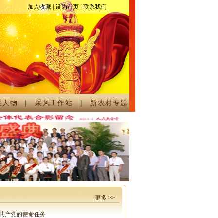
致电时代风采征评活动组委会。
加入收藏
|
设为首页
|
联系我们
采人物
|
采风工作站
|
新农村专题
更多 >>
共产党的使命任务